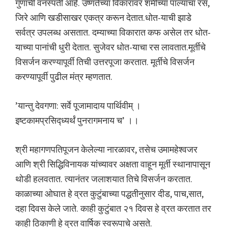
गुणाची वनस्पती आहे. उष्णतेच्या विकारांवर शमीच्या पाल्याचा रस,
जिरे आणि खडीसाखर एकत्र करून देतात.धोत-याची झाडे
सर्वत्र उपलब्ध असतात. दम्याच्या विकारात कफ असेल तर धोत-
याच्या पानांची धुरी देतात. सुजेवर धोत-याचा रस लावतात.मूर्तीचे
विसर्जन करण्यापूर्वी तिची उत्तरपूजा करतात. मूर्तीचे विसर्जन
करण्यापूर्वी पुढील मंत्र म्हणतात.
’यान्तु देवगणा: सर्वे पूजामादाय पार्थिवीम् ।
इष्टकामप्रसिद्ध्यर्थं पुनरागमनाय च’ ।।
श्री महागणपतिपूजन केलेल्या नारळावर, तसेच उमामहेश्वजर
आणि श्री सिद्धिविनायक यांच्यावर अक्षता वाहून मूर्ती स्थानापासून
थोडी हलवतात. त्यानंतर जलाशयात तिचे विसर्जन करतात.
काळाच्या ओघात हे व्रत कुटुंबाच्या पद्धतीनुसार दीड, पाच,सात,
दहा दिवस केले जाते. काही कुटुंबात २१ दिवस हे व्रत करतात तर
काही ठिकाणी हे व्रत वार्षिक स्वरूपाचे असते.