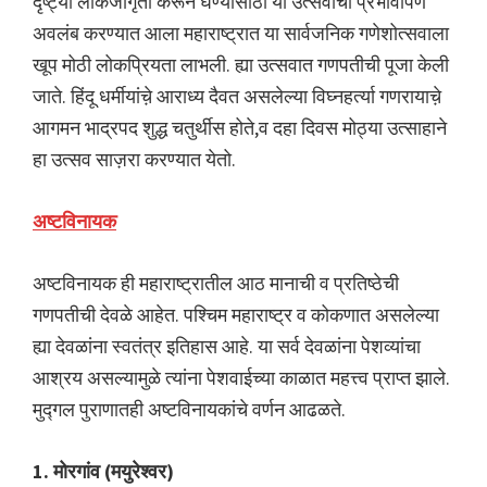
दृष्ट्या लोकजागृती करून घेण्यासाठी या उत्सवाचा प्रभावीपणे
अवलंब करण्यात आला महाराष्ट्रात या सार्वजनिक गणेशोत्सवाला
खूप मोठी लोकप्रियता लाभली. ह्या उत्सवात गणपतीची पूजा केली
जाते. हिंदू धर्मीयांच़े आराध्य दैवत असलेल्या विघ्नहर्त्या गणरायाच़े
आगमन भाद्रपद शुद्ध चतुर्थीस होते,व दहा दिवस मोठ्या उत्साहाने
हा उत्सव साज़रा करण्यात येतो.
अष्टविनायक
अष्टविनायक ही महाराष्ट्रातील आठ मानाची व प्रतिष्ठेची
गणपतीची देवळे आहेत. पश्चिम महाराष्ट्र व कोकणात असलेल्या
ह्या देवळांना स्वतंत्र इतिहास आहे. या सर्व देवळांना पेशव्यांचा
आश्रय असल्यामुळे त्यांना पेशवाईच्या काळात महत्त्व प्राप्त झाले.
मुद्गल पुराणातही अष्टविनायकांचे वर्णन आढळते.
1. मोरगांव (मयुरेश्वर)