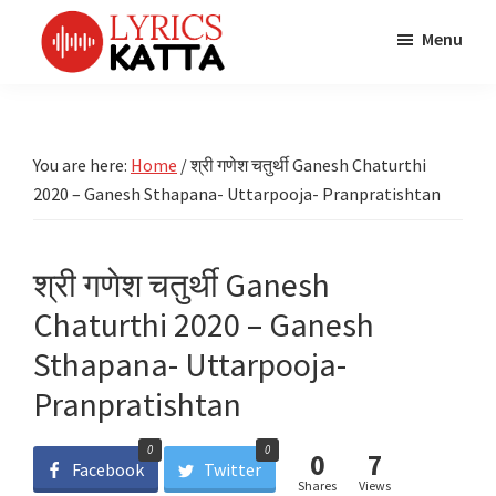
Skip
Skip
Skip
Menu
to
to
to
main
primary
footer
LYRICS
LyricsKatta
Katta
content
sidebar
is
Marathi
Songs
the
You are here:
Home
/
श्री गणेश चतुर्थी Ganesh Chaturthi
TV
Marathi
2020 – Ganesh Sthapana- Uttarpooja- Pranpratishtan
Title
Song
Songs
Lyrics
portal
Bhaktigeet
श्री गणेश चतुर्थी Ganesh
Chaturthi 2020 – Ganesh
Sthapana- Uttarpooja-
Pranpratishtan
0
0
0
7
Facebook
Twitter
Shares
Views