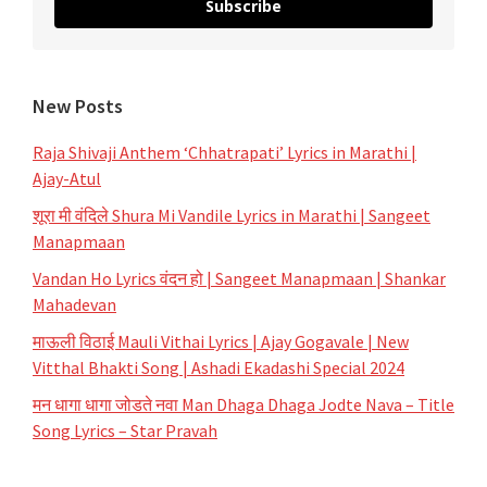
Subscribe
New Posts
Raja Shivaji Anthem ‘Chhatrapati’ Lyrics in Marathi |
Ajay-Atul
शूरा मी वंदिले Shura Mi Vandile Lyrics in Marathi | Sangeet
Manapmaan
Vandan Ho Lyrics वंदन हो | Sangeet Manapmaan | Shankar
Mahadevan
माऊली विठाई Mauli Vithai Lyrics | Ajay Gogavale | New
Vitthal Bhakti Song | Ashadi Ekadashi Special 2024
मन धागा धागा जोडते नवा Man Dhaga Dhaga Jodte Nava – Title
Song Lyrics – Star Pravah