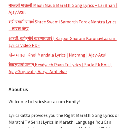
माऊली माऊली Mauli Mauli Marathi Song Lyrics – Lai Bhari |
Ajay Atul
श्री स्वामी समर्थ Shree Swami Samarth Tarak Mantra Lyrics
– तारक मंत्र
आरती: कर्पूरगौरं करुणावतारं | Karpur Gauram Karunavtaaram
Lyrics Video PDF
खेळ मांडला Khel Mandala Lyrics | Natrang | Ajay-Atul
केवड्याचं पान तू Kevdyach Paan Tu Lyrics | Sarla Ek Koti |
Ajay Gogavale, Aarya Ambekar
About us
Welcome to LyricsKatta.com Family!
Lyricskatta provides you the Right Marathi Song Lyrics or
Marathi TV Serial Lyrics in Marathi Language
. You Can