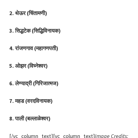
2. थेऊर (चिंतामणी)
3. सिद्धटेक (सिद्धिविनायक)
4. रांजणगाव (महागणपती)
5. ओझर (विघ्नेश्वर)
6. लेण्याद्री (गिरिजात्मज)
7. महड (वरदविनायक)
8. पाली (बल्लाळेश्वर)
[/vc_column_text][vc_column_text]
Image Credits: