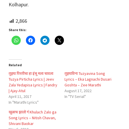
Kolhapur.
2,866
Share this:
Related
तूझ्या पिरतीचा हा इंचु मला चावला
तुझ्याविना Tuzyavina Song
Tuzya Pirticha Lyrics | Jeev
Lyrics – Eka Lagnachi Dusari
Zala Yedapisa Lyrics | Fandry
Goshta – Zee Marathi
| Ajay-Atul
August 17, 2022
April 11, 2017
In "TV Serial"
In "Marathi Lyrics"
खुळाच झालो गं Khulach Zalo ga
Song Lyrics – Nitish Chavan,
Shivani Baokar