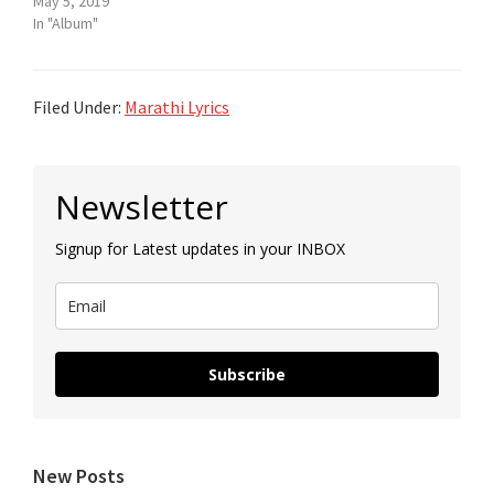
May 5, 2019
In "Album"
Filed Under:
Marathi Lyrics
Primary
Newsletter
Sidebar
Signup for Latest updates in your INBOX
Subscribe
New Posts