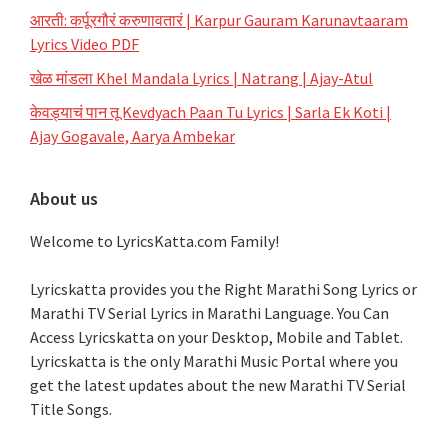
आरती: कर्पूरगौरं करुणावतारं | Karpur Gauram Karunavtaaram
Lyrics Video PDF
खेळ मांडला Khel Mandala Lyrics | Natrang | Ajay-Atul
केवड्याचं पान तू Kevdyach Paan Tu Lyrics | Sarla Ek Koti |
Ajay Gogavale, Aarya Ambekar
About us
Welcome to LyricsKatta.com Family!
Lyricskatta provides you the Right Marathi Song Lyrics or
Marathi TV Serial Lyrics in Marathi Language
. You Can
Access Lyricskatta on your Desktop, Mobile and Tablet.
Lyricskatta is the only Marathi Music Portal where you
get the latest updates about the new Marathi TV Serial
Title Songs
.