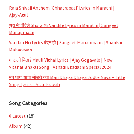
Raja Shivaji Anthem ‘Chhatrapati’ Lyrics in Marathi |
Ajay-Atul
शूरा मी वंदिले Shura Mi Vandile Lyrics in Marathi | Sangeet
Manapmaan
Vandan Ho Lyrics वंदन हो | Sangeet Manapmaan | Shankar
Mahadevan
माऊली विठाई Mauli Vithai Lyrics | Ajay Gogavale | New
Vitthal Bhakti Song | Ashadi Ekadashi Special 2024
मन धागा धागा जोडते नवा Man Dhaga Dhaga Jodte Nava – Title
Song Lyrics – Star Pravah
Song Categories
0 Latest
(18)
Album
(42)