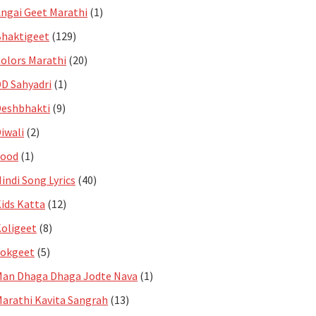
ngai Geet Marathi
(1)
haktigeet
(129)
olors Marathi
(20)
D Sahyadri
(1)
eshbhakti
(9)
iwali
(2)
Food
(1)
indi Song Lyrics
(40)
ids Katta
(12)
oligeet
(8)
Lokgeet
(5)
an Dhaga Dhaga Jodte Nava
(1)
arathi Kavita Sangrah
(13)