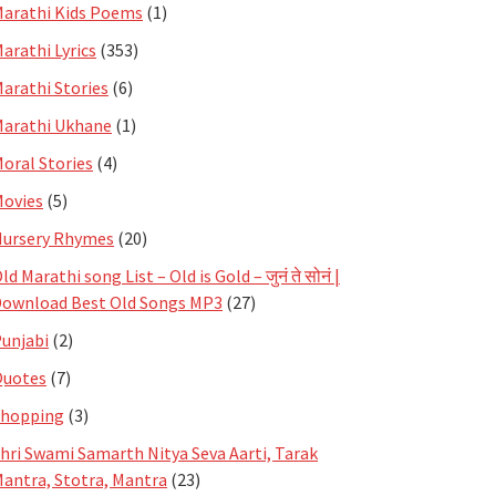
arathi Kids Poems
(1)
arathi Lyrics
(353)
arathi Stories
(6)
arathi Ukhane
(1)
oral Stories
(4)
ovies
(5)
ursery Rhymes
(20)
ld Marathi song List – Old is Gold – जुनं ते सोनं |
ownload Best Old Songs MP3
(27)
unjabi
(2)
Quotes
(7)
Shopping
(3)
hri Swami Samarth Nitya Seva Aarti, Tarak
antra, Stotra, Mantra
(23)