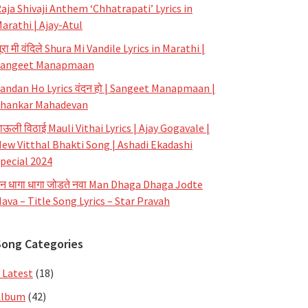
aja Shivaji Anthem ‘Chhatrapati’ Lyrics in
arathi | Ajay-Atul
ूरा मी वंदिले Shura Mi Vandile Lyrics in Marathi |
Sangeet Manapmaan
andan Ho Lyrics वंदन हो | Sangeet Manapmaan |
hankar Mahadevan
ाऊली विठाई Mauli Vithai Lyrics | Ajay Gogavale |
ew Vitthal Bhakti Song | Ashadi Ekadashi
pecial 2024
न धागा धागा जोडते नवा Man Dhaga Dhaga Jodte
ava – Title Song Lyrics – Star Pravah
Song Categories
 Latest
(18)
Album
(42)