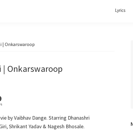
Lyrics
thi | Onkarswaroop
thi | Onkarswaroop
9
ws
ovie by Vaibhav Dange. Starring Dhanashri
iri, Shrikant Yadav & Nagesh Bhosale.