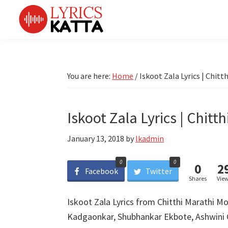
Skip
Skip
Skip
Skip
to
to
to
to
primary
main
primary
footer
LYRICS
LyricsKatta
Katta
navigation
content
sidebar
is
Marathi
Songs
the
You are here:
Home
/
Iskoot Zala Lyrics | Chit
TV
Marathi
Title
Song
Songs
Lyrics
Iskoot Zala Lyrics | Chit
portal
Bhaktigeet
January 13, 2018
by
lkadmin
0
0
0
2
Facebook
Twitter
Shares
Vie
Iskoot Zala Lyrics from Chitthi Marathi M
Kadgaonkar, Shubhankar Ekbote, Ashwini G