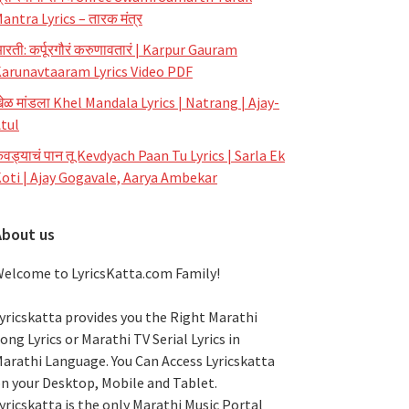
antra Lyrics – तारक मंत्र
रती: कर्पूरगौरं करुणावतारं | Karpur Gauram
arunavtaaram Lyrics Video PDF
ेळ मांडला Khel Mandala Lyrics | Natrang | Ajay-
tul
ेवड्याचं पान तू Kevdyach Paan Tu Lyrics | Sarla Ek
oti | Ajay Gogavale, Aarya Ambekar
About us
elcome to LyricsKatta.com Family!
yricskatta provides you the Right Marathi
ong Lyrics or Marathi TV Serial Lyrics in
arathi Language
. You Can Access Lyricskatta
n your Desktop, Mobile and Tablet.
yricskatta is the only Marathi Music Portal