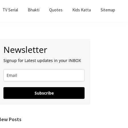
TV Serial
Bhakti
Quotes
Kids Katta
Sitemap
Primary
Newsletter
Sidebar
Signup for Latest updates in your INBOX
Subscribe
New Posts