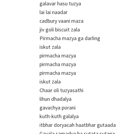
galavar hasu tuzya
lai lai naadar
cadbury vaani maza
jiv goli biscuit zala
Pirmacha mazya ga darling
iskut zala
pirmacha mazya
pirmacha mazya
pirmacha mazya
iskut zala
Chaar oli tuzyasathi
lihun dhadalya
gavachya porani
kuth-kuth galalya
itbhar doryacah haatbhar gutaada
Gavala samadya ha sutata sutana