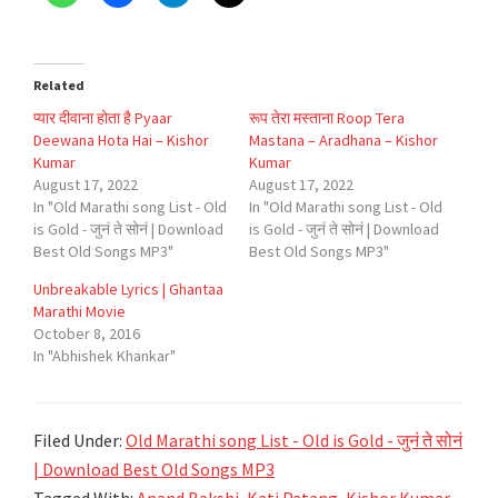
Related
प्यार दीवाना होता है Pyaar
रूप तेरा मस्ताना Roop Tera
Deewana Hota Hai – Kishor
Mastana – Aradhana – Kishor
Kumar
Kumar
August 17, 2022
August 17, 2022
In "Old Marathi song List - Old
In "Old Marathi song List - Old
is Gold - जुनं ते सोनं | Download
is Gold - जुनं ते सोनं | Download
Best Old Songs MP3"
Best Old Songs MP3"
Unbreakable Lyrics | Ghantaa
Marathi Movie
October 8, 2016
In "Abhishek Khankar"
Filed Under:
Old Marathi song List - Old is Gold - जुनं ते सोनं
| Download Best Old Songs MP3
Tagged With:
Anand Bakshi
,
Kati Patang
,
Kishor Kumar
,