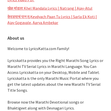
खेळ मांडला Khel Mandala Lyrics | Natrang | Ajay-Atul
केवड्याचं पान तू Kevdyach Paan Tu Lyrics | Sarla Ek Koti |
Ajay Gogavale, Aarya Ambekar
About us
Welcome to LyricsKatta.com Family!
Lyricskatta provides you the Right Marathi Song Lyrics or
Marathi TV Serial Lyrics in Marathi Language
. You Can
Access Lyricskatta on your Desktop, Mobile and Tablet.
Lyricskatta is the only Marathi Music Portal where you
get the latest updates about the new Marathi TV Serial
Title Songs
.
Browse now the Marathi Devotional songs or
Bhaktigeet along with Devnagari Lyrics.