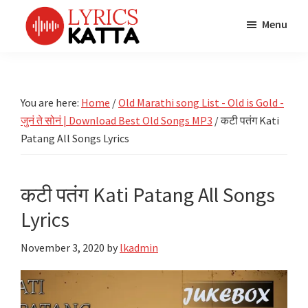
Skip
Skip
Skip
Menu
to
to
to
main
primary
footer
LYRICS
LyricsKatta
Katta
content
sidebar
is
Marathi
Songs
the
You are here:
Home
/
Old Marathi song List - Old is Gold -
TV
Marathi
जुनं ते सोनं | Download Best Old Songs MP3
/
कटी पतंग Kati
Title
Song
Songs
Patang All Songs Lyrics
Lyrics
portal
Bhaktigeet
कटी पतंग Kati Patang All Songs
Lyrics
November 3, 2020
by
lkadmin