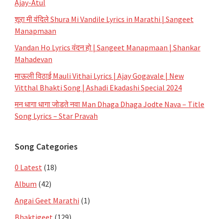
Ajay-Atul
शूरा मी वंदिले Shura Mi Vandile Lyrics in Marathi | Sangeet
Manapmaan
Vandan Ho Lyrics वंदन हो | Sangeet Manapmaan | Shankar
Mahadevan
माऊली विठाई Mauli Vithai Lyrics | Ajay Gogavale | New
Vitthal Bhakti Song | Ashadi Ekadashi Special 2024
मन धागा धागा जोडते नवा Man Dhaga Dhaga Jodte Nava – Title
Song Lyrics – Star Pravah
Song Categories
0 Latest
(18)
Album
(42)
Angai Geet Marathi
(1)
Bhaktigeet
(129)