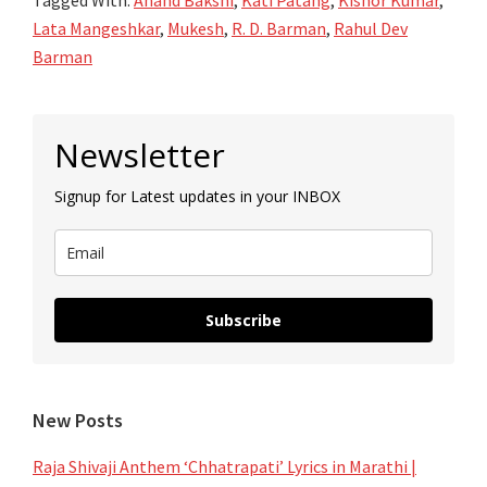
Lata Mangeshkar
,
Mukesh
,
R. D. Barman
,
Rahul Dev
Barman
Primary
Newsletter
Sidebar
Signup for Latest updates in your INBOX
Subscribe
New Posts
Raja Shivaji Anthem ‘Chhatrapati’ Lyrics in Marathi |