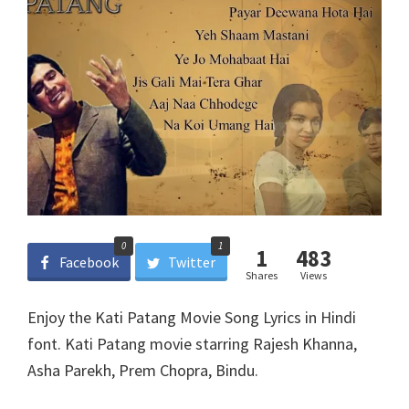
0
1
1
483
Facebook
Twitter
Shares
Views
Enjoy the Kati Patang Movie Song Lyrics in Hindi
font. Kati Patang movie starring Rajesh Khanna,
Asha Parekh, Prem Chopra, Bindu.