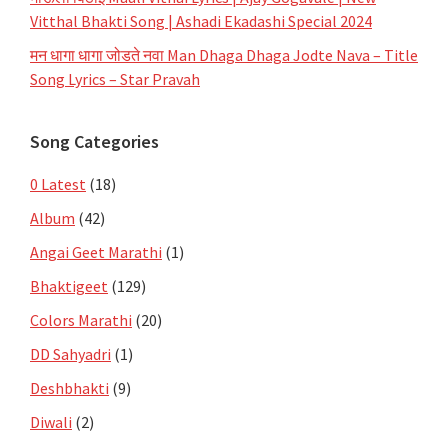
Vitthal Bhakti Song | Ashadi Ekadashi Special 2024
मन धागा धागा जोडते नवा Man Dhaga Dhaga Jodte Nava – Title
Song Lyrics – Star Pravah
Song Categories
0 Latest
(18)
Album
(42)
Angai Geet Marathi
(1)
Bhaktigeet
(129)
Colors Marathi
(20)
DD Sahyadri
(1)
Deshbhakti
(9)
Diwali
(2)