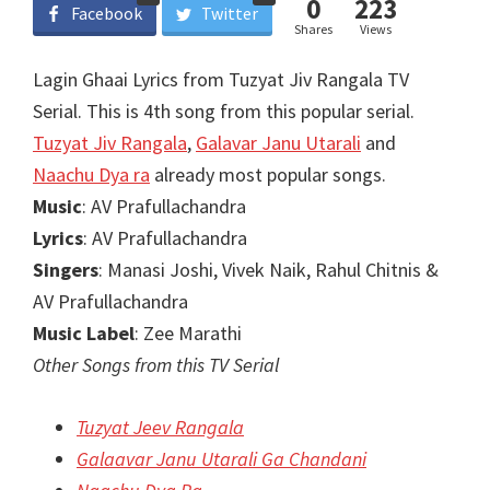
0
223
Facebook
Twitter
Shares
Views
Lagin Ghaai Lyrics from Tuzyat Jiv Rangala TV
Serial. This is 4th song from this popular serial.
Tuzyat Jiv Rangala
,
Galavar Janu Utarali
and
Naachu Dya ra
already most popular songs.
Music
: AV Prafullachandra
Lyrics
: AV Prafullachandra
Singers
: Manasi Joshi, Vivek Naik, Rahul Chitnis &
AV Prafullachandra
Music Label
: Zee Marathi
Other Songs from this TV Serial
Tuzyat Jeev Rangala
Galaavar Janu Utarali Ga Chandani