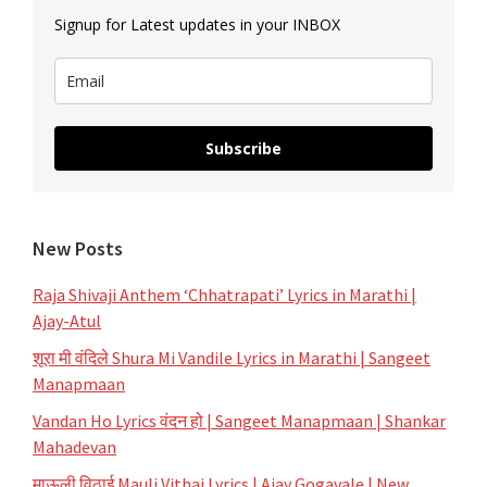
Signup for Latest updates in your INBOX
Subscribe
New Posts
Raja Shivaji Anthem ‘Chhatrapati’ Lyrics in Marathi |
Ajay-Atul
शूरा मी वंदिले Shura Mi Vandile Lyrics in Marathi | Sangeet
Manapmaan
Vandan Ho Lyrics वंदन हो | Sangeet Manapmaan | Shankar
Mahadevan
माऊली विठाई Mauli Vithai Lyrics | Ajay Gogavale | New