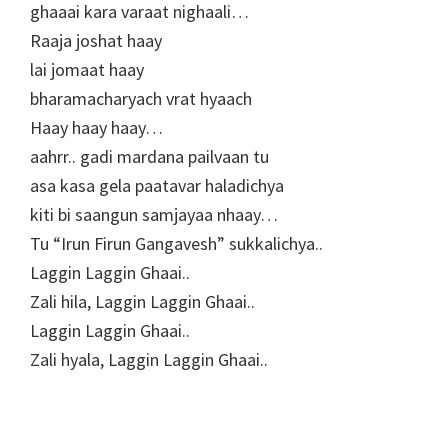
ghaaai kara varaat nighaali…
Raaja joshat haay
lai jomaat haay
bharamacharyach vrat hyaach
Haay haay haay…
aahrr.. gadi mardana pailvaan tu
asa kasa gela paatavar haladichya
kiti bi saangun samjayaa nhaay…
Tu “Irun Firun Gangavesh” sukkalichya..
Laggin Laggin Ghaai..
Zali hila, Laggin Laggin Ghaai..
Laggin Laggin Ghaai..
Zali hyala, Laggin Laggin Ghaai..