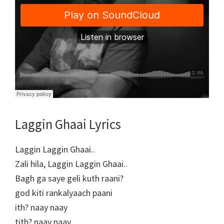
Laggin Ghaai Lyrics
Laggin Laggin Ghaai..
Zali hila, Laggin Laggin Ghaai..
Bagh ga saye geli kuth raani?
god kiti rankalyaach paani
ith? naay naay
tith? naay naay