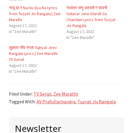
नाचु द्या रं Nachu Dya Ra Lyrics
गालावर जणू उतरली गं चांदनी
from Tuzyat Jiv Rangala | Zee
Galavar Janu Utarali Ga
Marathi
Chandani Lyrics from Tuzyat
August 17, 2022
Jiv Rangala
In "Zee Marathi"
August 17, 2022
In "Zee Marathi"
तुझ्यात जीव रंगला Tujhyat Jeev
Rangala Lyrics | Zee Marathi
TV Serial
August 17, 2022
In "Zee Marathi"
Filed Under:
TV Serial
,
Zee Marathi
Tagged With:
AV Prafullachandra
,
Tuzyat Jiv Rangala
Primary
Newsletter
Sidebar