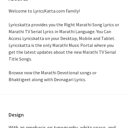
Welcome to LyricsKatta.com Family!
Lyricskatta provides you the Right Marathi Song Lyrics or
Marathi TV Serial Lyrics in Marathi Language
. You Can
Access Lyricskatta on your Desktop, Mobile and Tablet.
Lyricskatta is the only Marathi Music Portal where you
get the latest updates about the new Marathi TV Serial
Title Songs
.
Browse now the Marathi Devotional songs or
Bhaktigeet along with Devnagari Lyrics.
Footer
Design
With an emphasis on typography, white space, and