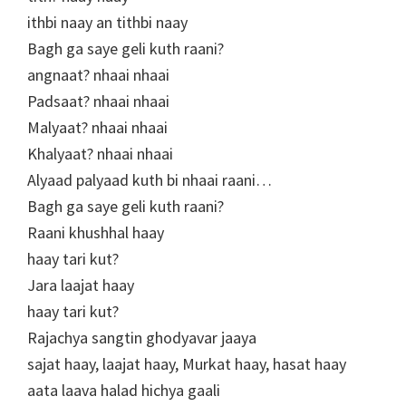
ithbi naay an tithbi naay
Bagh ga saye geli kuth raani?
angnaat? nhaai nhaai
Padsaat? nhaai nhaai
Malyaat? nhaai nhaai
Khalyaat? nhaai nhaai
Alyaad palyaad kuth bi nhaai raani…
Bagh ga saye geli kuth raani?
Raani khushhal haay
haay tari kut?
Jara laajat haay
haay tari kut?
Rajachya sangtin ghodyavar jaaya
sajat haay, laajat haay, Murkat haay, hasat haay
aata laava halad hichya gaali