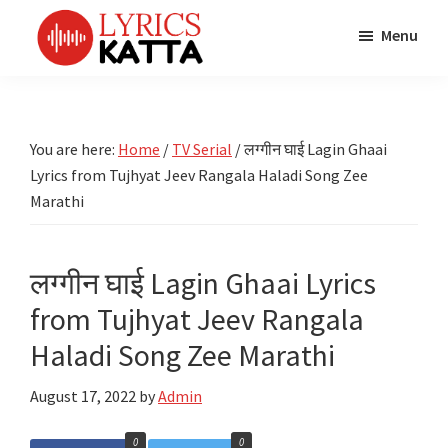
Skip
Skip
Skip
Menu
to
to
to
main
primary
footer
LYRICS
LyricsKatta
Katta
content
sidebar
is
Marathi
Songs
the
You are here:
Home
/
TV Serial
/
लग्गीन घाई Lagin Ghaai
TV
Marathi
Lyrics from Tujhyat Jeev Rangala Haladi Song Zee
Title
Song
Songs
Marathi
Lyrics
portal
Bhaktigeet
लग्गीन घाई Lagin Ghaai Lyrics
from Tujhyat Jeev Rangala
Haladi Song Zee Marathi
August 17, 2022
by
Admin
0
0