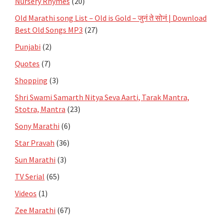
Nursery Rhymes
(20)
Old Marathi song List – Old is Gold – जुनं ते सोनं | Download
Best Old Songs MP3
(27)
Punjabi
(2)
Quotes
(7)
Shopping
(3)
Shri Swami Samarth Nitya Seva Aarti, Tarak Mantra,
Stotra, Mantra
(23)
Sony Marathi
(6)
Star Pravah
(36)
Sun Marathi
(3)
TV Serial
(65)
Videos
(1)
Zee Marathi
(67)