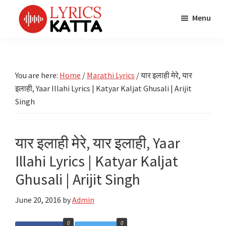
Skip
Skip
Skip
Menu
to
to
to
main
primary
footer
LYRICS
LyricsKatta
Katta
content
sidebar
is
Marathi
Songs
the
You are here:
Home
/
Marathi Lyrics
/
यार इलाही मेरे, यार
TV
Marathi
इलाही, Yaar Illahi Lyrics | Katyar Kaljat Ghusali | Arijit
Title
Song
Songs
Singh
Lyrics
portal
Bhaktigeet
यार इलाही मेरे, यार इलाही, Yaar
Illahi Lyrics | Katyar Kaljat
Ghusali | Arijit Singh
June 20, 2016
by
Admin
0
0