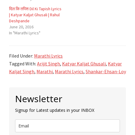
दिल कि तपिश Dil Ki Tapish Lyrics
| Katyar Kaljat Ghusali | Rahul
Deshpande
June 20, 2016
In "Marathi Lyrics"
Filed Under:
Marathi Lyrics
Tagged With:
Arijit Singh
,
Katyar Kaljat Ghusali
,
Katyar
Kaljat Singh
,
Marathi
,
Marathi Lyrics
,
Shankar-Ehsan-Loy
Primary
Newsletter
Sidebar
Signup for Latest updates in your INBOX