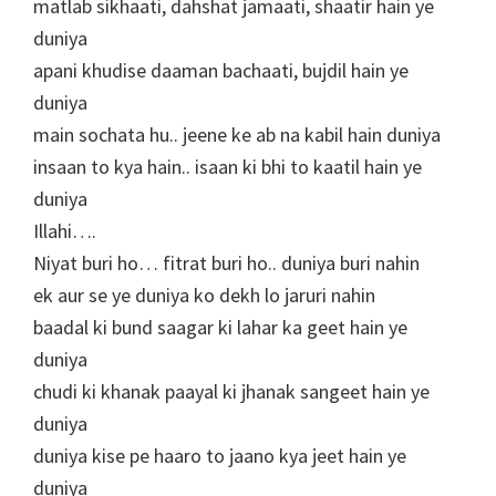
matlab sikhaati, dahshat jamaati, shaatir hain ye
duniya
apani khudise daaman bachaati, bujdil hain ye
duniya
main sochata hu.. jeene ke ab na kabil hain duniya
insaan to kya hain.. isaan ki bhi to kaatil hain ye
duniya
Illahi….
Niyat buri ho… fitrat buri ho.. duniya buri nahin
ek aur se ye duniya ko dekh lo jaruri nahin
baadal ki bund saagar ki lahar ka geet hain ye
duniya
chudi ki khanak paayal ki jhanak sangeet hain ye
duniya
duniya kise pe haaro to jaano kya jeet hain ye
duniya