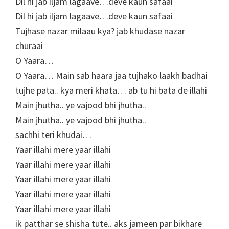
Dil hi jab iljam lagaave…deve kaun safaai
Dil hi jab iljam lagaave…deve kaun safaai
Tujhase nazar milaau kya? jab khudase nazar
churaai
O Yaara…
O Yaara… Main sab haara jaa tujhako laakh badhai
tujhe pata.. kya meri khata… ab tu hi bata de illahi
Main jhutha.. ye vajood bhi jhutha..
Main jhutha.. ye vajood bhi jhutha..
sachhi teri khudai…
Yaar illahi mere yaar illahi
Yaar illahi mere yaar illahi
Yaar illahi mere yaar illahi
Yaar illahi mere yaar illahi
Yaar illahi mere yaar illahi
ik patthar se shisha tute.. aks jameen par bikhare