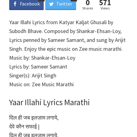
0
571
Facebook
Twitter
Shares
Views
Yaar Illahi Lyrics from Katyar Kaljat Ghusali by
Subodh Bhave. Composed by Shankar-Ehsan-Loy,
Lyrics penned by Sameer Samant, and sung by Arijit
Singh. Enjoy the epic music on Zee music marathi.
Music by: Shankar-Ehsan-Loy
Lyrics by: Sameer Samant
Singer(s): Arijit Singh
Music on: Zee Music Marathi
Yaar Illahi Lyrics Marathi
दिल ही जब इलज़ाम लगाये,
देवे कौन सफाई |
दिल ही जब इलज़ाम लगाये,