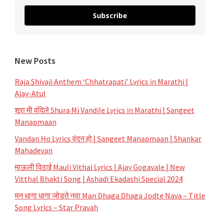
Subscribe
New Posts
Raja Shivaji Anthem ‘Chhatrapati’ Lyrics in Marathi |
Ajay-Atul
शूरा मी वंदिले Shura Mi Vandile Lyrics in Marathi | Sangeet
Manapmaan
Vandan Ho Lyrics वंदन हो | Sangeet Manapmaan | Shankar
Mahadevan
माऊली विठाई Mauli Vithai Lyrics | Ajay Gogavale | New
Vitthal Bhakti Song | Ashadi Ekadashi Special 2024
मन धागा धागा जोडते नवा Man Dhaga Dhaga Jodte Nava – Title
Song Lyrics – Star Pravah