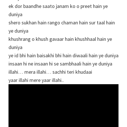
ek dor baandhe saato janam ko o preet hain ye
duniya
shero sukhan hain rango chaman hain sur taal hain
ye duniya
khushrang o khush gavaar hain khushhaal hain ye
duniya
ye id bhi hain baisakhi bhi hain diwaali hain ye duniya
insaan hi ne insaan hi se sambhaali hain ye duniya
illahi… mera illahi… sachhi teri khudaai
yaar illahi mere yaar illahi..