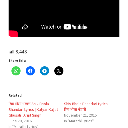
8,448
Share this:
Related
शिव भोला भंडारी Shiv Bhola
Shiv Bhola Bhandari Lyrics
Bhandari Lyrics | Katyar Kaljat
शिव भोला भंडारी
Ghusali | Arijit Singh
November 21, 2015
June 20, 2016
In "Marathi Lyrics"
In "Marathi Lyrics"