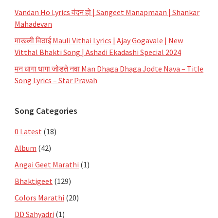
Vandan Ho Lyrics वंदन हो | Sangeet Manapmaan | Shankar
Mahadevan
माऊली विठाई Mauli Vithai Lyrics | Ajay Gogavale | New
Vitthal Bhakti Song | Ashadi Ekadashi Special 2024
मन धागा धागा जोडते नवा Man Dhaga Dhaga Jodte Nava – Title
Song Lyrics – Star Pravah
Song Categories
0 Latest
(18)
Album
(42)
Angai Geet Marathi
(1)
Bhaktigeet
(129)
Colors Marathi
(20)
DD Sahyadri
(1)