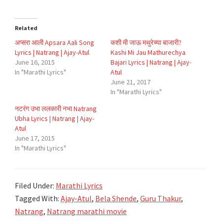
Related
अप्सरा आली Apsara Aali Song
कशी मी जाऊ मथुरेच्या बाजारी?
Lyrics | Natrang | Ajay-Atul
Kashi Mi Jau Mathurechya
June 16, 2015
Bajari Lyrics | Natrang | Ajay-
In "Marathi Lyrics"
Atul
June 21, 2017
In "Marathi Lyrics"
नटरंग उभा ललकारी नभा Natrang
Ubha Lyrics | Natrang | Ajay-
Atul
June 17, 2015
In "Marathi Lyrics"
Filed Under:
Marathi Lyrics
Tagged With:
Ajay-Atul
,
Bela Shende
,
Guru Thakur
,
Natrang
,
Natrang marathi movie