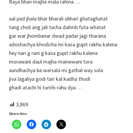
Raya bhan majha mala rahina….
aal pad jhala bhar bharali ubhari ghataghatat
tang choli ang jali tacha dalimb futa whatat
gar war jhombanar dwad padar jagi tharana
adoshachya khodicha mi kasa gupit rakhu kalena
hey nari g rani g kasa gupit rakhu kalena
morawani daul majha mainewani tora
aundhachya ba warsala mi gathal way sola
jiva lagaliya godi tari kal kadha thodi
ghadi atachi hi tumhi rahu dya …
3,869
Share this: