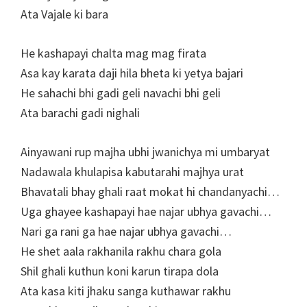
Ata Vajale ki bara
He kashapayi chalta mag mag firata
Asa kay karata daji hila bheta ki yetya bajari
He sahachi bhi gadi geli navachi bhi geli
Ata barachi gadi nighali
Ainyawani rup majha ubhi jwanichya mi umbaryat
Nadawala khulapisa kabutarahi majhya urat
Bhavatali bhay ghali raat mokat hi chandanyachi…
Uga ghayee kashapayi hae najar ubhya gavachi…
Nari ga rani ga hae najar ubhya gavachi…
He shet aala rakhanila rakhu chara gola
Shil ghali kuthun koni karun tirapa dola
Ata kasa kiti jhaku sanga kuthawar rakhu