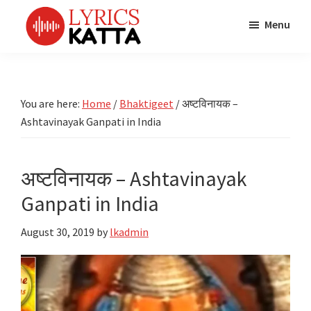
Skip
Skip
Skip
Menu
to
to
to
main
primary
footer
LYRICS
LyricsKatta
Katta
content
sidebar
is
Marathi
Songs
the
You are here:
Home
/
Bhaktigeet
/
अष्टविनायक –
TV
Marathi
Ashtavinayak Ganpati in India
Title
Song
Songs
Lyrics
portal
Bhaktigeet
अष्टविनायक – Ashtavinayak
Ganpati in India
August 30, 2019
by
lkadmin