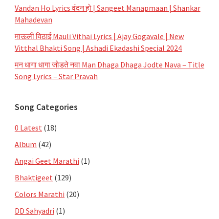
Vandan Ho Lyrics वंदन हो | Sangeet Manapmaan | Shankar
Mahadevan
माऊली विठाई Mauli Vithai Lyrics | Ajay Gogavale | New
Vitthal Bhakti Song | Ashadi Ekadashi Special 2024
मन धागा धागा जोडते नवा Man Dhaga Dhaga Jodte Nava – Title
Song Lyrics – Star Pravah
Song Categories
0 Latest
(18)
Album
(42)
Angai Geet Marathi
(1)
Bhaktigeet
(129)
Colors Marathi
(20)
DD Sahyadri
(1)